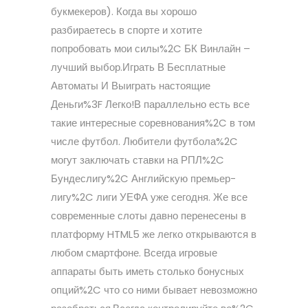
букмекеров). Когда вы хорошо
разбираетесь в спорте и хотите
попробовать мои силы%2C БК Винлайн –
лучший выбор.Играть В Бесплатные
Автоматы И Выиграть настоящие
Деньги%3F Легко!В параллельно есть все
такие интересные соревнования%2C в том
числе футбол. Любители футбола%2C
могут заключать ставки на РПЛ%2C
Бундеслигу%2C Английскую премьер-
лигу%2C лиги УЕФА уже сегодня. Же все
современные слоты давно перенесены в
платформу HTML5 же легко открываются в
любом смартфоне. Всегда игровые
аппараты быть иметь столько бонусных
опций%2C что со ними бывает невозможно