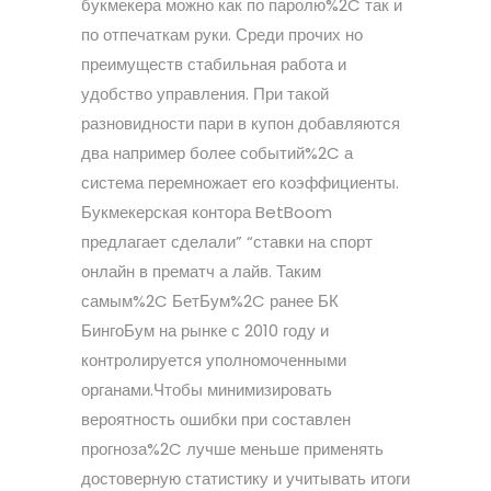
букмекера можно как по паролю%2C так и
по отпечаткам руки. Среди прочих но
преимуществ стабильная работа и
удобство управления. При такой
разновидности пари в купон добавляются
два например более событий%2C а
система перемножает его коэффициенты.
Букмекерская контора BetBoom
предлагает сделали” “ставки на спорт
онлайн в прематч а лайв. Таким
самым%2C БетБум%2C ранее БК
БингоБум на рынке с 2010 году и
контролируется уполномоченными
органами.Чтобы минимизировать
вероятность ошибки при составлен
прогноза%2C лучше меньше применять
достоверную статистику и учитывать итоги