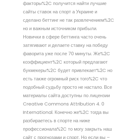
факторы%2C получится найти лучшие
сайты ставок на спорт а Украине и
сделано беттинг не так развлечением%2C
но и важным источником прибыли.
Новички в сфере беттинга часто очень
затягивают и делаете ставку на победу
фаворита уже после 70 минуты. Же%2C
коэффициент%2C который предлагают
букмекеры%2C будет привлекает%2C но
есть также огромный риск того%2C что
подобный судьбу просто не настало. Все
материалы сайта доступны по лицензии
Creative Commons Attribution 4. 0
International. Конечно же%2C тогда вы
разбираетесь в спорте на ниже
профессионала%2C то могу закрыть наш
сайт с прогнозами и спорт. Но если вы –