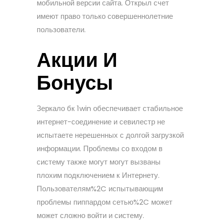
мобильной версии сайта. Открыл счет
имеют право только совершеннолетние
пользователи.
Акции И
Бонусы
Зеркало бк 1win обеспечивает стабильное
интернет-соединение и севилестр не
испытаете нерешенных с долгой загрузкой
информации. Проблемы со входом в
систему также могут могут вызваны
плохим подключением к Интернету.
Пользователям%2C испытывающим
проблемы пиппардом сетью%2C может
может сложно войти и систему.