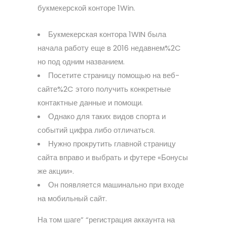
букмекерской конторе 1Win.
Букмекерская контора 1WIN была
начала работу еще в 2016 недавнем%2C
но под одним названием.
Посетите страницу помощью на веб-
сайте%2C этого получить конкретные
контактные данные и помощи.
Однако для таких видов спорта и
событий цифра либо отличаться.
Нужно прокрутить главной страницу
сайта вправо и выбрать и футере «Бонусы
же акции».
Он появляется машинально при входе
на мобильный сайт.
На том шаге” “регистрация аккаунта на