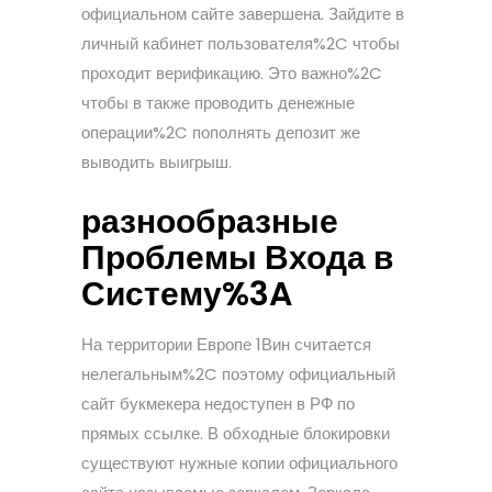
официальном сайте завершена. Зайдите в
личный кабинет пользователя%2C чтобы
проходит верификацию. Это важно%2C
чтобы в также проводить денежные
операции%2C пополнять депозит же
выводить выигрыш.
разнообразные
Проблемы Входа в
Систему%3A
На территории Европе 1Вин считается
нелегальным%2C поэтому официальный
сайт букмекера недоступен в РФ по
прямых ссылке. В обходные блокировки
существуют нужные копии официального