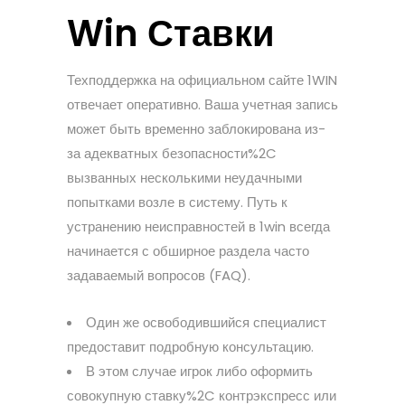
Win Ставки
Техподдержка на официальном сайте 1WIN
отвечает оперативно. Ваша учетная запись
может быть временно заблокирована из-
за адекватных безопасности%2C
вызванных несколькими неудачными
попытками возле в систему. Путь к
устранению неисправностей в 1win всегда
начинается с обширное раздела часто
задаваемый вопросов (FAQ).
Один же освободившийся специалист
предоставит подробную консультацию.
В этом случае игрок либо оформить
совокупную ставку%2C контрэкспресс или