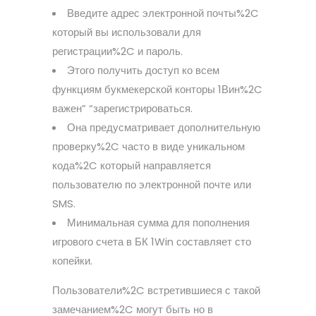
Введите адрес электронной почты%2C
который вы использовали для
регистрации%2C и пароль.
Этого получить доступ ко всем
функциям букмекерской конторы 1Вин%2C
важен” “зарегистрироваться.
Она предусматривает дополнительную
проверку%2C часто в виде уникальном
кода%2C который направляется
пользователю по электронной почте или
SMS.
Минимальная сумма для пополнения
игрового счета в БК 1Win составляет сто
копейки.
Пользователи%2C встретившиеся с такой
замечанием%2C могут быть но в