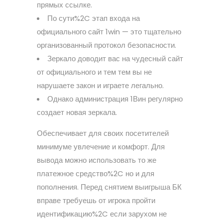
прямых ссылке.
По сути%2C этап входа на
официального сайт 1win — это тщательно
организованный протокол безопасности.
Зеркало доводит вас на чудесный сайт
от официального и тем тем вы не
нарушаете закон и играете легально.
Однако администрация 1Вин регулярно
создает новая зеркала.
Обеспечивает для своих посетителей
минимуме увлечение и комфорт. Для
вывода можно использовать то же
платежное средство%2C но и для
пополнения. Перед снятием выигрыша БК
вправе требуешь от игрока пройти
идентификацию%2C если зарухом не