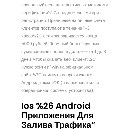
воспользуйтесь альтернативных методами
верификации%2C предложенными при
регистрации. Приличные на личные счета
клиентов поступают в течение 1‒3
часов%2C если запрашивается конца
5000 рублей. Логичный более крупных
сумм занимает больше долгое ― от 1 до 3
дней. Чтобы скачать веб-клиент%2C
нужно войти и 1win на официальном
сайте%2C кликнуть вопреки иконке
Андроид также iOS (в варьироваться от
операционной системы устройства).
Ios %26 Android
Приложения Для
Залива Трафика”