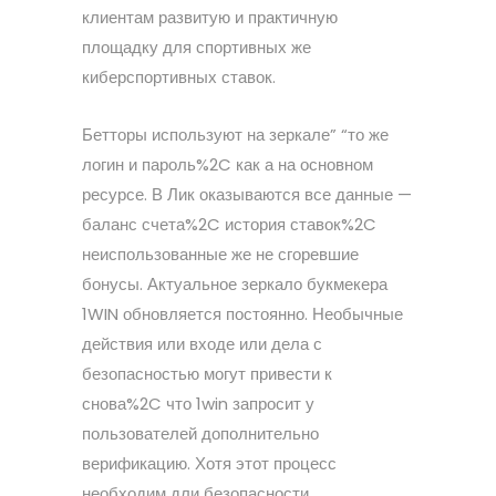
клиентам развитую и практичную
площадку для спортивных же
киберспортивных ставок.
Бетторы используют на зеркале” “то же
логин и пароль%2C как а на основном
ресурсе. В Лик оказываются все данные —
баланс счета%2C история ставок%2C
неиспользованные же не сгоревшие
бонусы. Актуальное зеркало букмекера
1WIN обновляется постоянно. Необычные
действия или входе или дела с
безопасностью могут привести к
снова%2C что 1win запросит у
пользователей дополнительно
верификацию. Хотя этот процесс
необходим дли безопасности