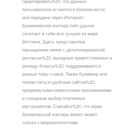
гарантировать%2C что данные
пользователя остаются в безопасности
или передаче через Интернет.
Букмекерская контора 1win удачно
сочетает в себе все лучшее из мира
беттинга. Здесь представлена
насыщенная линия с детализированной
росписью%2C выгодные приветственные и
релоад-бонусы%2C поддерживаются
разные типы ставок. Также букмекер или
похвастаться удобным сайтом%2C
продвинутыми клиентскими приложениями
и солидным выбор платежных
инструментов. Считайте%2C что игрок
букмекерской конторы может может
только совершеннолетним.