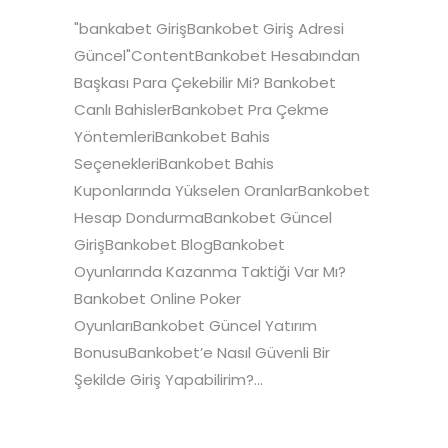
"bankabet GirişBankobet Giriş Adresi
Güncel"ContentBankobet Hesabından
Başkası Para Çekebilir Mi? Bankobet
Canlı BahislerBankobet Pra Çekme
YöntemleriBankobet Bahis
SeçenekleriBankobet Bahis
Kuponlarında Yükselen OranlarBankobet
Hesap DondurmaBankobet Güncel
GirişBankobet BlogBankobet
Oyunlarında Kazanma Taktiği Var Mı?
Bankobet Online Poker
OyunlarıBankobet Güncel Yatırım
BonusuBankobet’e Nasıl Güvenli Bir
Şekilde Giriş Yapabilirim?...