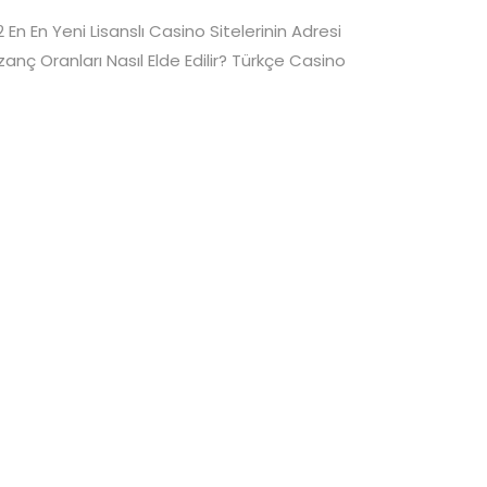
En En Yeni Lisanslı Casino Sitelerinin Adresi
anç Oranları Nasıl Elde Edilir? Türkçe Casino