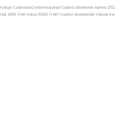
Türkçe CasinolarContentLisanslı Casino Sitelerinin Adresi 2022 
l Mi, 1000 Tl Mi Yoksa 5000 Tl Mi? Casino Sitelerinde Yüksek Kaz