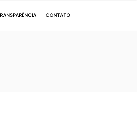
RANSPARÊNCIA
CONTATO