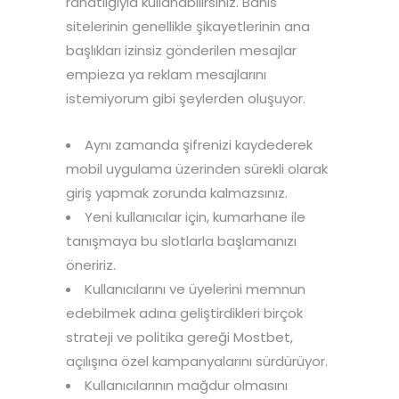
rahatlığıyla kullanabilirsiniz. Bahis
sitelerinin genellikle şikayetlerinin ana
başlıkları izinsiz gönderilen mesajlar
empieza ya reklam mesajlarını
istemiyorum gibi şeylerden oluşuyor.
Aynı zamanda şifrenizi kaydederek
mobil uygulama üzerinden sürekli olarak
giriş yapmak zorunda kalmazsınız.
Yeni kullanıcılar için, kumarhane ile
tanışmaya bu slotlarla başlamanızı
öneririz.
Kullanıcılarını ve üyelerini memnun
edebilmek adına geliştirdikleri birçok
strateji ve politika gereği Mostbet,
açılışına özel kampanyalarını sürdürüyor.
Kullanıcılarının mağdur olmasını