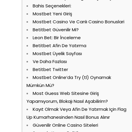
Bahis Seçenekleri:
Mostbet Yeni Giriş
Mostbet Casino Ve Canlı Casino Bonuslari
Betitbet Güvenilir Mi?
Leon Bet: Bir İnceleme
Betitbet Afin De Yatırma
Mostbet Üyelik Sayfası
Ve Daha Fazlası
Betitbet Twitter
Mostbet Online’da Try (tl) Oynamak
Mümkün Mü?
Most Guess Web Sitesine Giriş
Yapamıyorum, Blokajı Nasıl Aşabilirim?
Kayıt Olmak Veya Afin De Yatırmak Için Flag
Up Kumarhanesinden Nasıl Bonus Alınır
Güvenilir Online Casino Siteleri