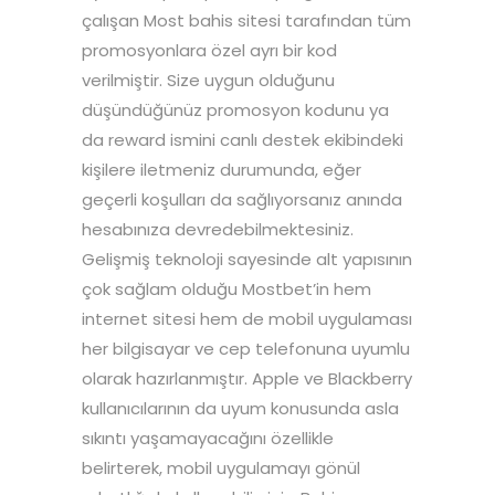
çalışan Most bahis sitesi tarafından tüm
promosyonlara özel ayrı bir kod
verilmiştir. Size uygun olduğunu
düşündüğünüz promosyon kodunu ya
da reward ismini canlı destek ekibindeki
kişilere iletmeniz durumunda, eğer
geçerli koşulları da sağlıyorsanız anında
hesabınıza devredebilmektesiniz.
Gelişmiş teknoloji sayesinde alt yapısının
çok sağlam olduğu Mostbet’in hem
internet sitesi hem de mobil uygulaması
her bilgisayar ve cep telefonuna uyumlu
olarak hazırlanmıştır. Apple ve Blackberry
kullanıcılarının da uyum konusunda asla
sıkıntı yaşamayacağını özellikle
belirterek, mobil uygulamayı gönül