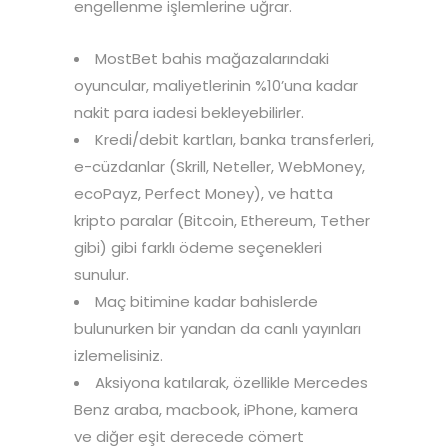
engellenme işlemlerine uğrar.
MostBet bahis mağazalarındaki
oyuncular, maliyetlerinin %10’una kadar
nakit para iadesi bekleyebilirler.
Kredi/debit kartları, banka transferleri,
e-cüzdanlar (Skrill, Neteller, WebMoney,
ecoPayz, Perfect Money), ve hatta
kripto paralar (Bitcoin, Ethereum, Tether
gibi) gibi farklı ödeme seçenekleri
sunulur.
Maç bitimine kadar bahislerde
bulunurken bir yandan da canlı yayınları
izlemelisiniz.
Aksiyona katılarak, özellikle Mercedes
Benz araba, macbook, iPhone, kamera
ve diğer eşit derecede cömert