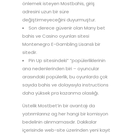
önlemek isteyen Mostbahis, giriş
adresini uzun bir süre
değiştirmeyeceğini duyurmuştur.
Son derece güvenir olan Many bet
bahis ve Casino oyunları sitesi
Montenegro E-Gambling Lisanslı bir
sitedir.
Pin Up sitesindeki” “popülerliklerinin
ana nedenlerinden biri – oyuncular
arasındaki popülerlik, bu oyunlarda çok
sayıda bahis ve dolayısıyla instructions
daha yüksek pra kazanma olasılığı.
Üstelik Mostbet’in bir avantajı da
yatırımlarınız ag her hangi bir komisyon
bedelinin alınmamasıdır. Dakikalar
içerisinde web-site üzerinden yeni kayıt