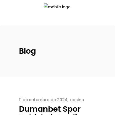
Blog
11 de setembro de 2024
casino
Dumanbet Spor