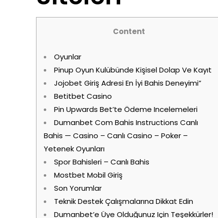
Content
Oyunlar
Pinup Oyun Kulübünde Kişisel Dolap Ve Kayıt
Jojobet Giriş Adresi En İyi Bahis Deneyimi”
Betitbet Casino
Pin Upwards Bet’te Ödeme Incelemeleri
Dumanbet Com Bahis Instructions Canlı
Bahis — Casino – Canlı Casino – Poker –
Yetenek Oyunları
Spor Bahisleri – Canlı Bahis
Mostbet Mobil Giriş
Son Yorumlar
Teknik Destek Çalışmalarına Dikkat Edin
Dumanbet’e Üye Olduğunuz Için Teşekkürler!