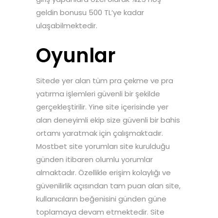
geldin bonusu 500 TL’ye kadar
ulaşabilmektedir.
Oyunlar
Sitede yer alan tüm pra çekme ve pra
yatırma işlemleri güvenli bir şekilde
gerçekleştirilir. Yine site içerisinde yer
alan deneyimli ekip size güvenli bir bahis
ortamı yaratmak için çalışmaktadır.
Mostbet site yorumları site kurulduğu
günden itibaren olumlu yorumlar
almaktadır. Özellikle erişim kolaylığı ve
güvenilirlik açısından tam puan alan site,
kullanıcıların beğenisini günden güne
toplamaya devam etmektedir. Site