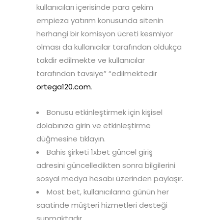
kullanıcıları içerisinde para çekim
empieza yatırım konusunda sitenin
herhangi bir komisyon ücreti kesmiyor
olması da kullanıcılar tarafından oldukça
takdir edilmekte ve kullanıcılar
tarafından tavsiye” “edilmektedir
ortega120.com
.
Bonusu etkinleştirmek için kişisel
dolabınıza girin ve etkinleştirme
düğmesine tıklayın.
Bahis şirketi 1xbet güncel giriş
adresini güncelledikten sonra bilgilerini
sosyal medya hesabı üzerinden paylaşır.
Most bet, kullanıcılarına günün her
saatinde müşteri hizmetleri desteği
sunmaktadır.