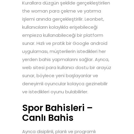
Kurallara düzgün şekilde gerçekleştirilen
the woman para çekme ve yatırma
işlemi anında gerçekleştirilir. Leonbet,
kullanıcıların kolaylıkla erişebileceği
empieza kullanabileceği bir platform
sunar. Hızlı ve pratik bir Google android
uygulaması, müşterilerin istedikleri her
yerden bahis yapmalarını sağlar. Ayrıca,
web sitesi para kullanıcı dostu bir arayüz
sunar, böylece yeni başlayanlar ve
deneyimli oyuncular kolayca gezinebilir
ve istedikleri oyunu bulabilirler.
Spor Bahisleri –
Canlı Bahis
Ayrıca disiplinli, planlı ve programlı