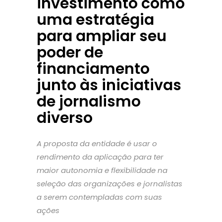
investimento como
uma estratégia
para ampliar seu
poder de
financiamento
junto às iniciativas
de jornalismo
diverso
A proposta da entidade é usar o
rendimento da aplicação para ter
maior autonomia e flexibilidade na
seleção das organizações e jornalistas
a serem contempladas com suas
ações