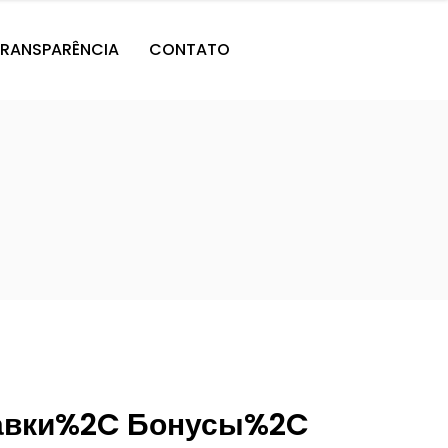
RANSPARÊNCIA
CONTATO
тавки%2C Бонусы%2C