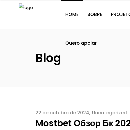
HOME
SOBRE
PROJET
Quero apoiar
Blog
22 de outubro de 2024
Uncategorized
Mostbet Обзор Бк 2