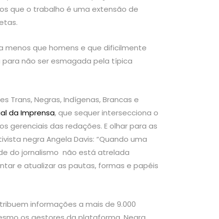
os que o trabalho é uma extensão de
metas.
 a menos que homens e que dificilmente
 para não ser esmagada pela típica
 Trans, Negras, Indígenas, Brancas e
cial da Imprensa
, que sequer intersecciona o
gerenciais das redações. E olhar para as
tivista negra Angela Davis: “Quando uma
de do jornalismo não está atrelada
tar e atualizar as pautas, formas e papéis
istribuem informações a mais de 9.000
esmo os gestores da plataforma. Negra,