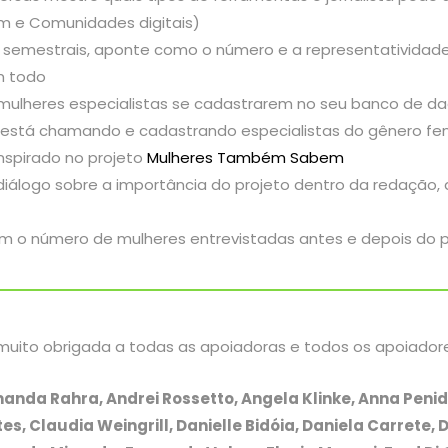
m e Comunidades digitais)
ou semestrais, aponte como o número e a representativida
m todo
ulheres especialistas se cadastrarem no seu banco de da
ão está chamando e cadastrando especialistas do gênero fe
inspirado no projeto
Mulheres Também Sabem
iálogo sobre a importância do projeto dentro da redação, a
com o número de mulheres entrevistadas antes e depois do p
muito obrigada a todas as apoiadoras e todos os apoiadore
anda Rahra, Andrei Rossetto, Angela Klinke, Anna Penid
 Claudia Weingrill, Danielle Bidóia, Daniela Carrete, Da