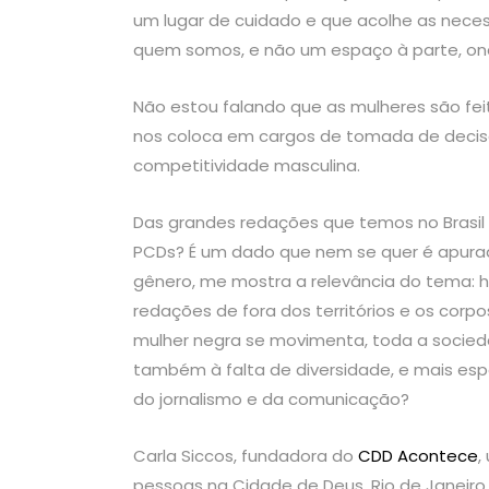
um lugar de cuidado e que acolhe as nec
quem somos, e não um espaço à parte, ond
Não estou falando que as mulheres são fe
nos coloca em cargos de tomada de decisã
competitividade masculina.
Das grandes redações que temos no Brasil 
PCDs? É um dado que nem se quer é apurad
gênero, me mostra a relevância do tema: 
redações de fora dos territórios e os cor
mulher negra se movimenta, toda a socieda
também à falta de diversidade, e mais esp
do jornalismo e da comunicação?
Carla Siccos, fundadora do
CDD Acontece
,
pessoas na Cidade de Deus, Rio de Janeir