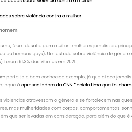
de dados sobre violência contra a mulher
ados sobre violência contra a mulher
m homem
alismo, é um desafio para muitas mulheres jornalistas, pri
sbica ou homens gays)
. Um estudo sobre violência de gênero c
ns) foram 91,3% das vítimas em 2021.
 um perfeito e bem conhecido exemplo, já que ataca jornali
 ataque à
apresentadora da CNN Daniela Lima que foi cha
s violências atravessam o gênero e se fortalecem nas ques
res, mas mulheridades com corpos, comportamentos, sonho
têm que ser levadas em consideração, para além do que é o