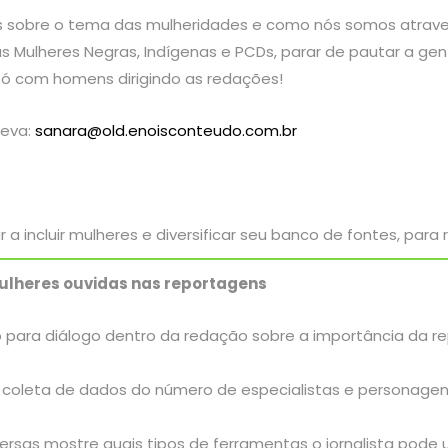
s sobre o tema das mulheridades e como nós somos atraves
às Mulheres Negras, Indígenas e PCDs, parar de pautar a gen
só com homens dirigindo as redações!
reva:
sanara@old.enoisconteudo.com.br
a incluir mulheres e diversificar seu banco de fontes, para
ulheres ouvidas nas reportagens
 para diálogo dentro da redação sobre a importância da r
e coleta de dados do número de especialistas e personage
ersas mostre quais tipos de ferramentas o jornalista pode 