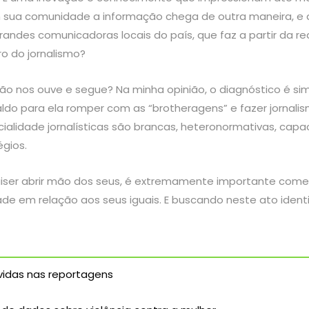
m sua comunidade a informação chega de outra maneira, e q
grandes comunicadoras locais do país, que faz a partir da 
ro do jornalismo?
ão nos ouve e segue? Na minha opinião, o diagnóstico é si
ldo para ela romper com as “brotheragens” e fazer jornalis
ialidade jornalísticas são brancas, heteronormativas, capaci
légios.
quiser abrir mão dos seus, é extremamente importante come
 em relação aos seus iguais. E buscando neste ato identifi
idas nas reportagens