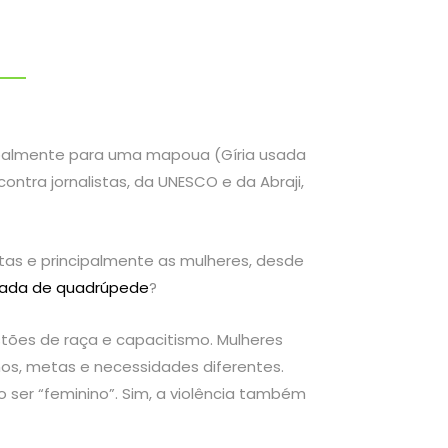
ncipalmente para uma mapoua (
Gíria usada
ontra jornalistas, da UNESCO e da Abraji,
stas e principalmente as mulheres, desde
mada de quadrúpede
?
tões de raça e capacitismo. Mulheres
s, metas e necessidades diferentes.
 ser “feminino”. Sim, a violência também