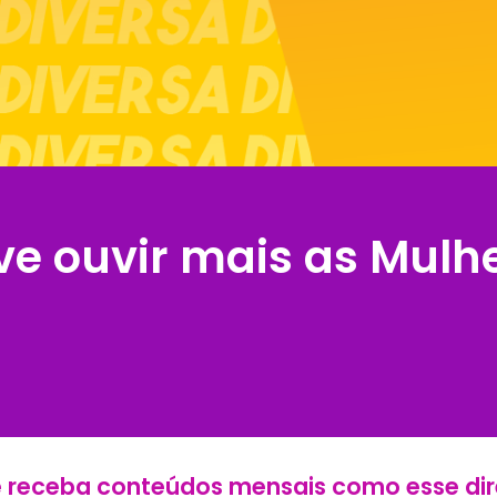
ve ouvir mais as Mulh
e receba conteúdos mensais como esse dir