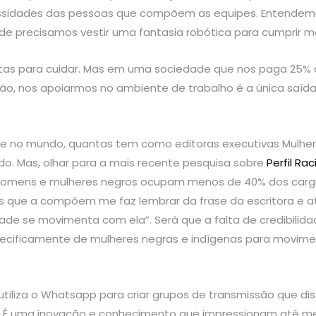
essidades das pessoas que compõem as equipes. Entendem
e precisamos vestir uma fantasia robótica para cumprir 
itas para cuidar. Mas em uma sociedade que nos paga 25%
o, nos apoiarmos no ambiente de trabalho é a única saída
e no mundo, quantas tem como editoras executivas Mulheres
o. Mas, olhar para a mais recente pesquisa sobre
Perfil Ra
homens e mulheres negros ocupam menos de 40% dos cargos 
pos que a compõem me faz lembrar da frase da escritora e a
de se movimenta com ela”. Será que a falta de credibilida
ecificamente de mulheres negras e indígenas para movimen
 utiliza o Whatsapp para criar grupos de transmissão que d
o. É uma inovação e conhecimento que impressionam até m