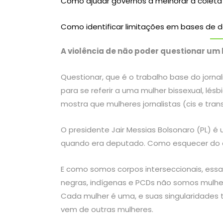
Como ajudar governos a melhorar a coleta 
Como identificar limitações em bases de d
A violência de não poder questionar u
Questionar, que é o trabalho base do jorn
para se referir a uma mulher bissexual, lé
mostra que mulheres jornalistas (cis e tra
O presidente Jair Messias Bolsonaro (PL) é
quando era deputado. Como esquecer do
E como somos corpos interseccionais, essa
negras, indígenas e PCDs não somos mulhe
Cada mulher é uma, e suas singularidades 
vem de outras mulheres.