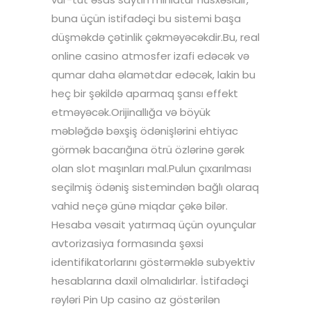
buna üçün istifadəçi bu sistemi başa
düşməkdə çətinlik çəkməyəcəkdir.Bu, real
online casino atmosfer izafi edəcək və
qumar daha əlamətdar edəcək, lakin bu
heç bir şəkildə aparmaq şansı effekt
etməyəcək.Orijinallığa və böyük
məbləğdə bəxşiş ödənişlərini ehtiyac
görmək bacarığına ötrü özlərinə gərək
olan slot maşınları mal.Pulun çıxarılması
seçilmiş ödəniş sistemindən bağlı olaraq
vahid neçə günə miqdar çəkə bilər.
Hesaba vəsait yatırmaq üçün oyunçular
avtorizasiya formasında şəxsi
identifikatorlarını göstərməklə subyektiv
hesablarına daxil olmalıdırlar. İstifadəçi
rəyləri Pin Up casino az göstərilən