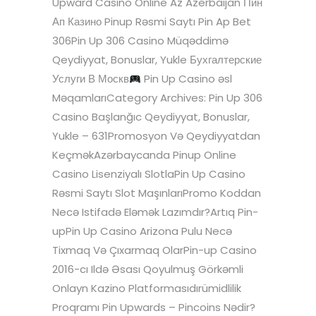
Upward Casino Online Az Azerbaijan Пин
Ап Казино Pinup Rəsmi Saytı Pin Ap Bet
306Pin Up 306 Casino Müqəddimə
Qeydiyyat, Bonuslar, Yukle Бухгалтерские
Услуги В Москв
Pin Up Casino əsl
MəqamlarıCategory Archives: Pin Up 306
Casino Başlanğıc Qeydiyyat, Bonuslar,
Yukle – 631Promosyon Və Qeydiyyatdan
KeçməkAzərbaycanda Pinup Online
Casino Lisenziyalı SlotlaPin Up Casino
Rəsmi Saytı Slot MaşınlarıPromo Koddan
Necə Istifadə Eləmək Lazımdır?Artıq Pin-
upPin Up Casino Arizona Pulu Necə
Tixmaq Və Çıxarmaq OlarPin-up Casino
2016-cı Ildə Əsası Qoyulmuş Görkəmli
Onlayn Kazino Platformasıdırümidlilik
Proqramı Pin Upwards – Pincoins Nədir?