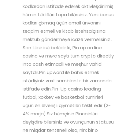
kodlardan istifadə edərək aktivləşdirilmiş
həmin təklifləri tapa bilərsiniz. Yeni bonus
kodları çixmaq üçün email ünvanını
təqdim etməli və kitab istehsalçısına
məktub göndərməyə icazə verməlisiniz .
Son təsir isə belədir ki, Pin up on line
casino və mərc saytı turn crypto directly
into cash etimadli və məşhur vahid
saytdır.Pin upward ilə bahis etmək
istədiyiniz vaxt semblante bir zamanda
istifadə edin.Pin-Up casino leading
futbol, ​​xokkey və basketbol turnirləri
üçün ən əlverişli qiymətləri təklif edir (2-
4% marja).Siz həmçinin Pincoinləri
dəyişdirə bilərsiniz və oyunçunun statusu
nə miqdar təntənəli olsa, nirx bir o