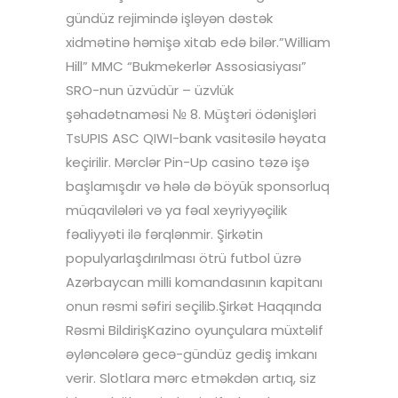
gündüz rejimində işləyən dəstək
xidmətinə həmişə xitab edə bilər.”William
Hill” MMC “Bukmekerlər Assosiasiyası”
SRO-nun üzvüdür – üzvlük
şəhadətnaməsi № 8. Müştəri ödənişləri
TsUPIS ASC QIWI-bank vasitəsilə həyata
keçirilir. Mərclər Pin-Up casino təzə işə
başlamışdır və hələ də böyük sponsorluq
müqavilələri və ya fəal xeyriyyəçilik
fəaliyyəti ilə fərqlənmir. Şirkətin
populyarlaşdırılması ötrü futbol üzrə
Azərbaycan milli komandasının kapitanı
onun rəsmi səfiri seçilib.Şirkət Haqqında
Rəsmi BildirişKazino oyunçulara müxtəlif
əyləncələrə gecə-gündüz gediş imkanı
verir. Slotlara mərc etməkdən artıq, siz