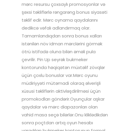
mərc resursu çoxsaylı promosyonlar və
şəxsi təkliflərlə rəngarəng bonus siyasəti
təklif edir. Mərc oynama qaydalarını
dedikcə vəfalı adlandırmaq olar.
Tamamlandıqdan sonra bonus xalları
istənilən növ idman mərclərini görmək
ötrü istifadə oluna bilən əməli pula
çevrilir. Pin Up seyrək bukmeker
kontorunda həqiqətən müxtəlif zövqlər
üçün çoxlu bonuslar var.Mərc oyunu
müdiriyyəti mütəmadi olaraq əlverişli
xüsusi təkliflərin aktivləşdirilməsi üçün
promokodları göndərir.Oyunçular aşkar
qaydalar və mərc diapazonları olan
vahid masa seçə bilərlər.Onu kliklədikdən
sonra poçtdan artıq oyun hesabı
yaradılan bukmeker kontorunun formal