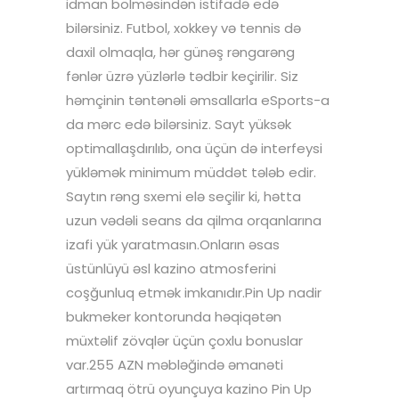
idman bölməsindən istifadə edə
bilərsiniz. Futbol, xokkey və tennis də
daxil olmaqla, hər günəş rəngarəng
fənlər üzrə yüzlərlə tədbir keçirilir. Siz
həmçinin təntənəli əmsallarla eSports-a
da mərc edə bilərsiniz. Sayt yüksək
optimallaşdırılıb, ona üçün də interfeysi
yükləmək minimum müddət tələb edir.
Saytın rəng sxemi elə seçilir ki, hətta
uzun vədəli seans da qilma orqanlarına
izafi yük yaratmasın.Onların əsas
üstünlüyü əsl kazino atmosferini
coşğunluq etmək imkanıdır.Pin Up nadir
bukmeker kontorunda həqiqətən
müxtəlif zövqlər üçün çoxlu bonuslar
var.255 AZN məbləğində əmanəti
artırmaq ötrü oyunçuya kazino Pin Up