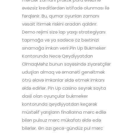
əvəzsiz kreditlərdən istifadə olunması ilə
fərqlənir. Bu, qumar oyunları zamanı
vəsait itirmək riskini aradan qaldırır.
Demo rejimi sizə lap yaxşı strategiyanı
tapmağa və ya sadəcə öz bəxtinizi
sınamağa imkan verir.Pin Up Bukmeker
Kontorunda Necə Qeydi̇yyatdan
OlmaqMəhz bunun sayəsində ziyarətçilər
uduşları almaq və əmanəti genəltmək
ötrü əlavə imkanlar əldə etmək imkanı
əldə edirlər. Pin Up casino seyrək sayta
daxil olan oyunçular bukmeker
kontorunda qeydiyyatdan keçərək
müxtəlif yarışların finallarına mərc edilə
bilən pulsuz mərc mükafatı əldə edə
bilərlər. Ən azı gecə-gündüz pul mərc