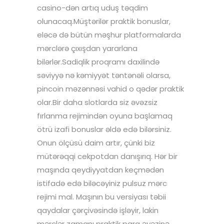
casino-dən artıq uduş təqdim
olunacaq.Müştərilər praktik bonuslar,
eləcə də bütün məşhur platformalarda
mərclərə çıxışdan yararlana
bilərlər.Sadiqlik proqramı daxilində
səviyyə nə kəmiyyət təntənəli olarsa,
pincoin məzənnəsi vahid o qədər praktik
olar.Bir daha slotlarda siz əvəzsiz
fırlanma rejimindən oyuna başlamaq
ötrü izafi bonuslar əldə edə bilərsiniz.
Onun ölçüsü daim artır, çünki biz
mütərəqqi cekpotdan danışırıq. Hər bir
maşında qeydiyyatdan keçmədən
istifadə edə biləcəyiniz pulsuz mərc
rejimi mal. Maşının bu versiyası təbii
qaydalar çərçivəsində işləyir, lakin
mərclər zamanı praktik para əvəzinə