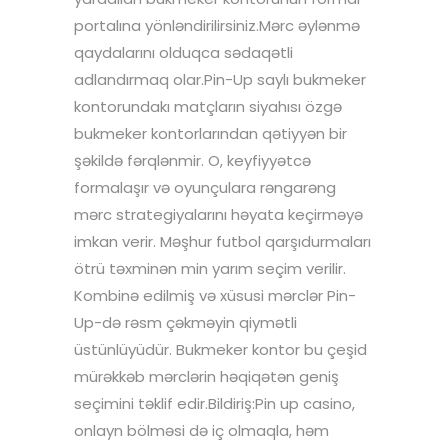
portalına yönləndirilirsiniz.Mərc əylənmə
qaydalarını olduqca sədaqətli
adlandırmaq olar.Pin-Up saylı bukmeker
kontorundakı matçların siyahısı özgə
bukmeker kontorlarından qətiyyən bir
şəkildə fərqlənmir. O, keyfiyyətcə
formalaşır və oyunçulara rəngarəng
mərc strategiyalarını həyata keçirməyə
imkan verir. Məşhur futbol qarşıdurmaları
ötrü təxminən min yarım seçim verilir.
Kombinə edilmiş və xüsusi mərclər Pin-
Up-də rəsm çəkməyin qiymətli
üstünlüyüdür. Bukmeker kontor bu çeşid
mürəkkəb mərclərin həqiqətən geniş
seçimini təklif edir.Bildiriş:Pin up casino,
onlayn bölməsi də iç olmaqla, həm