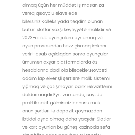
olmaq üçün hər müddət iş masanıza
vərəq qısayolu əlavə edə
bilərsiniz.Kolleksiyada təqdim olunan
bütün slotlar yaxşı keyfiyyətə malikdir və
2023-ci ildə oyunçulara oynamaq və
oyun prosesindən həzz çixmaq imkanı
verir.Hesab açıldıqdan sonra oyunçular
ümumən oxşar platformalarda öz
hesablarına daxil ola biləcəklər.Növbəti
addım lap əlverişli şərtlərə malik sistemi
yığmaq və çatışmayan bank rekvizitlərini
doldurmaqdır.Eyni zamanda, saytda
praktik sakit gəlmisiniz bonusu mülk,
onun şərtləri ilə depozit qoymazdan
ibtidai aşna olmaq daha yaxşıdır. Slotlar
və kart oyunları bu günəş kazinoda səfa