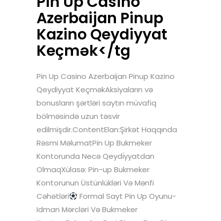
Pin Up Casino
Azerbaijan Pinup
Kazino Qeydiyyat
Keçmək</tg
Pin Up Casino Azerbaijan Pinup Kazino
Qeydiyyat KeçməkAksiyaların və
bonusların şərtləri saytın müvafiq
bölməsində uzun təsvir
edilmişdir.ContentElan:Şirkət Haqqında
Rəsmi MəlumatPin Up Bukmeker
Kontorunda Necə Qeydi̇yyatdan
OlmaqXülasə: Pin-up Bukmeker
Kontorunun Üstünlükləri Və Mənfi
Cəhətləri
Formal Sayt Pin Up Oyunu-
Idman Mərcləri Və Bukmeker