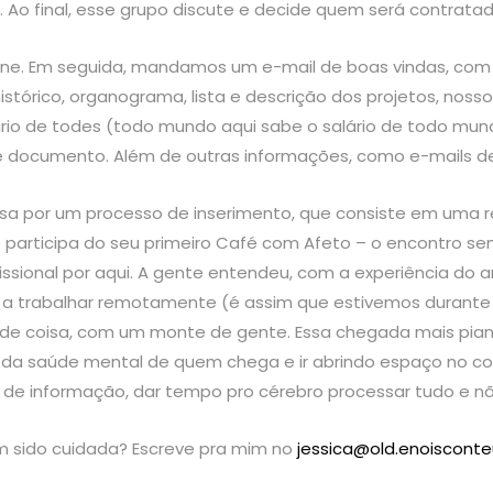
Ao final, esse grupo discute e decide quem será contratad
fone. Em seguida, mandamos um e-mail de boas vindas, c
stórico, organograma, lista e descrição dos projetos, nosso
rio de todes (todo mundo aqui sabe o salário de todo mun
cumento. Além de outras informações, como e-mails de co
sa por um processo de inserimento, que consiste em uma reu
 participa do seu primeiro Café com Afeto – o encontro sem
issional por aqui. A gente entendeu, com a experiência do
trabalhar remotamente (é assim que estivemos durante 20
de coisa, com um monte de gente. Essa chegada mais piani
 da saúde mental de quem chega e ir abrindo espaço no c
o de informação, dar tempo pro cérebro processar tudo e 
m sido cuidada? Escreve pra mim no
jessica@old.enoiscont