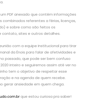
a.
om um PDF anexado que contém informações
s combinados referentes a férias, licenças,
do) e sobre como são feitos os
ntato, sites e outros detalhes.
nião com a equipe Institucional para tirar
anal da Énois para falar de afetividades e
 ano passado, que pode ser bem confuso
20 inteiro e seguiremos assim até ver no
nho tem o objetivo de respeitar esse
oração e na agenda de quem recebe.
não gerar ansiedade em quem chega.
eudo.com.br
que estou curiosa pra saber!