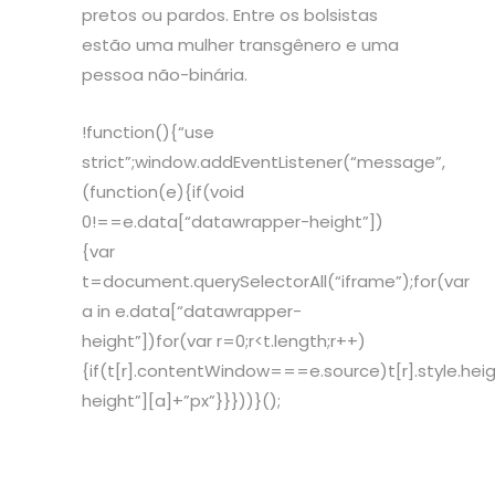
pretos ou pardos. Entre os bolsistas
estão uma mulher transgênero e uma
pessoa não-binária.
!function(){“use
strict”;window.addEventListener(“message”,
(function(e){if(void
0!==e.data[“datawrapper-height”])
{var
t=document.querySelectorAll(“iframe”);for(var
a in e.data[“datawrapper-
height”])for(var r=0;r<t.length;r++)
{if(t[r].contentWindow===e.source)t[r].style.he
height”][a]+”px”}}}))}();