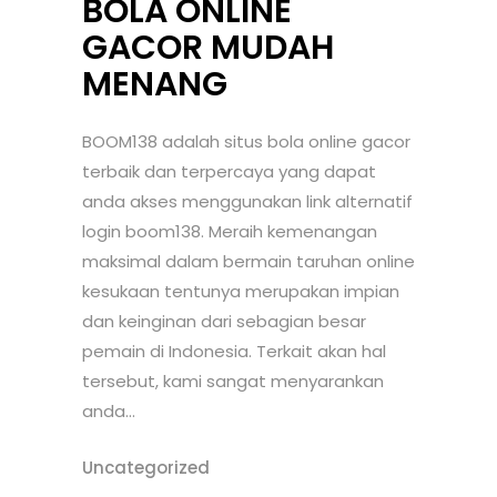
BOLA ONLINE
GACOR MUDAH
MENANG
BOOM138 adalah situs bola online gacor
terbaik dan terpercaya yang dapat
anda akses menggunakan link alternatif
login boom138. Meraih kemenangan
maksimal dalam bermain taruhan online
kesukaan tentunya merupakan impian
dan keinginan dari sebagian besar
pemain di Indonesia. Terkait akan hal
tersebut, kami sangat menyarankan
anda...
Uncategorized