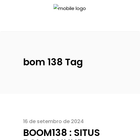
bom 138 Tag
16 de setembro de 2024
BOOM138 : SITUS