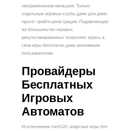
неограниченном меньшем. Только
отдельные игровые клубы даже дли демо
просят пройти регистрацию. Подавляющее
же большинство игровых
рекультивированных позволяют играть а
свои игры бесплатно даже анонимным
пользователям.
Провайдеры
Бесплатных
Игровых
Автоматов
Исключением того%2C азартные игры без