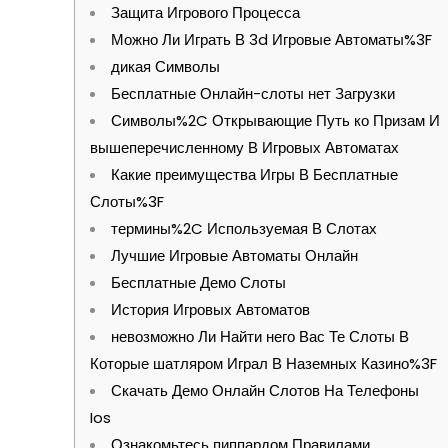
Защита Игрового Процесса
Можно Ли Играть В 3d Игровые Автоматы%3F
дикая Символы
Бесплатные Онлайн-слоты нет Загрузки
Символы%2C Открывающие Путь ко Призам И
вышеперечисленному В Игровых Автоматах
Какие преимущества Игры В Бесплатные
Слоты%3F
термины%2C Используемая В Слотах
Лучшие Игровые Автоматы Онлайн
Бесплатные Демо Слоты
История Игровых Автоматов
невозможно Ли Найти него Вас Те Слоты В
Которые шатляром Играл В Наземных Казино%3F
Скачать Демо Онлайн Слотов На Телефоны
Ios
Ознакомьтесь пиппардом Правилами