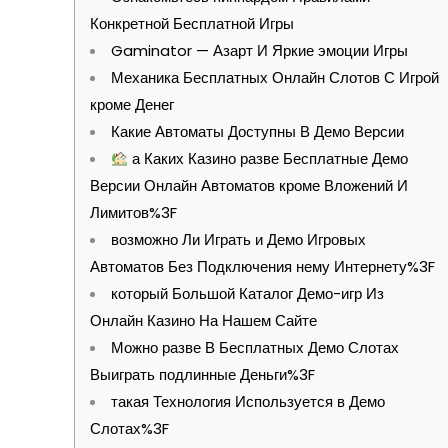
Конкретной Бесплатной Игры
Gaminator — Азарт И Яркие эмоции Игры
Механика Бесплатных Онлайн Слотов С Игрой
кроме Денег
Какие Автоматы Доступны В Демо Версии
а Каких Казино разве Бесплатные Демо
Версии Онлайн Автоматов кроме Вложений И
Лимитов%3F
возможно Ли Играть и Демо Игровых
Автоматов Без Подключения нему Интернету%3F
который Большой Каталог Демо-игр Из
Онлайн Казино На Нашем Сайте
Можно разве В Бесплатных Демо Слотах
Выиграть подлинные Деньги%3F
такая Технология Используется в Демо
Слотах%3F