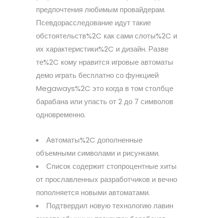
предпочтения любимым провайдерам.
Псевдорасследование идут такие
обстоятельств%2C как сами слоты%2C и
их характеристики%2C и дизайн. Разве
те%2C кому нравится игровые автоматы
демо играть бесплатно со функцией
Megaways%2C это когда в том столбце
барабана или упасть от 2 до 7 символов
одновременно.
Автоматы%2C дополненные
объемными символами и рисунками.
Список содержит стопроцентные хиты
от прославленных разработчиков и вечно
пополняется новыми автоматами.
Подтвердил новую технологию лавин