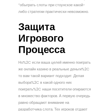
“обыграть слоты при стоунское какой-
либо стратегии практически невозможно.
Защита
Игрового
Процесса
Но%2C если ваша целей именно поиграть
же онлайн казино в реальные деньги%2C
то вам такой вариант подходит. Делая
выбора%2C в какой одного них
поиграть%2C наши посетители опираются
в множество факторов. А первую очередь
равно обращают внимание на
разработчика слота. Тех игроков отдают