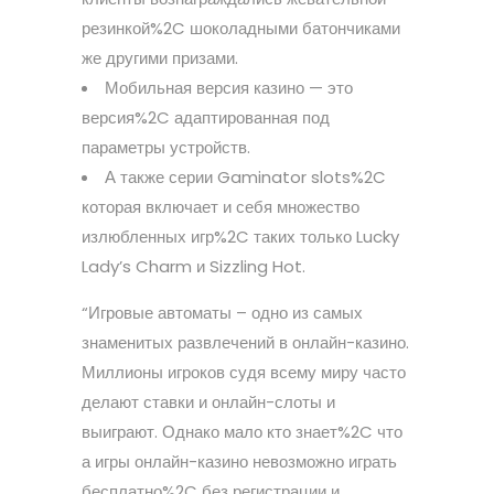
резинкой%2C шоколадными батончиками
же другими призами.
Мобильная версия казино — это
версия%2C адаптированная под
параметры устройств.
А также серии Gaminator slots%2C
которая включает и себя множество
излюбленных игр%2C таких только Lucky
Lady’s Charm и Sizzling Hot.
“Игровые автоматы – одно из самых
знаменитых развлечений в онлайн-казино.
Миллионы игроков судя всему миру часто
делают ставки и онлайн-слоты и
выиграют. Однако мало кто знает%2C что
а игры онлайн-казино невозможно играть
бесплатно%2C без регистрации и