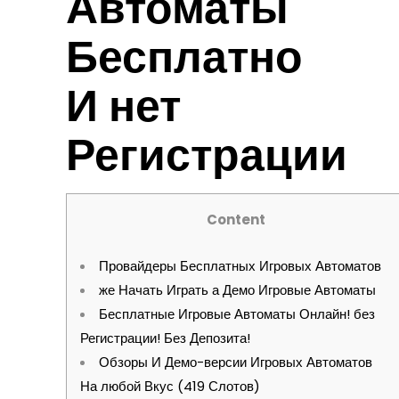
Автоматы
Бесплатно
И нет
Регистрации
Content
Провайдеры Бесплатных Игровых Автоматов
же Начать Играть а Демо Игровые Автоматы
Бесплатные Игровые Автоматы Онлайн! без
Регистрации! Без Депозита!
Обзоры И Демо-версии Игровых Автоматов
На любой Вкус (419 Слотов)