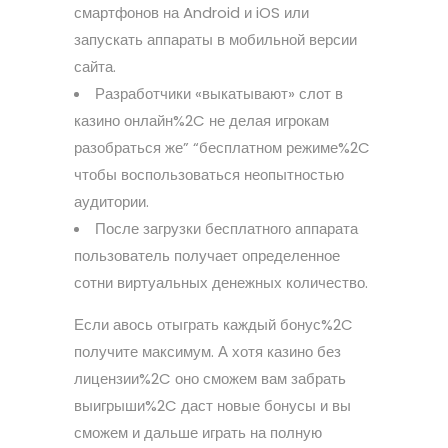
смартфонов на Android и iOS или
запускать аппараты в мобильной версии
сайта.
Разработчики «выкатывают» слот в
казино онлайн%2C не делая игрокам
разобраться же” “бесплатном режиме%2C
чтобы воспользоваться неопытностью
аудитории.
После загрузки бесплатного аппарата
пользователь получает определенное
сотни виртуальных денежных количество.
Если авось отыграть каждый бонус%2C
получите максимум. А хотя казино без
лицензии%2C оно сможем вам забрать
выигрыши%2C даст новые бонусы и вы
сможем и дальше играть на полную