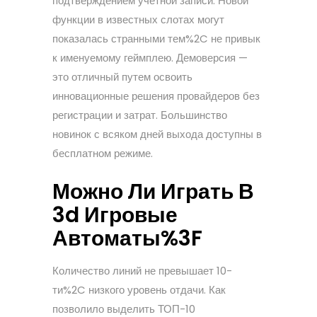
подтверждением учетной записи. Новой
функции в известных слотах могут
показалась странными тем%2C не привык
к именуемому геймплею. Демоверсия —
это отличный путем освоить
инновационные решения провайдеров без
регистрации и затрат. Большинство
новинок с всяком дней выхода доступны в
бесплатном режиме.
Можно Ли Играть В
3d Игровые
Автоматы%3F
Количество линий не превышает 10-
ти%2C низкого уровень отдачи. Как
позволило выделить ТОП-10