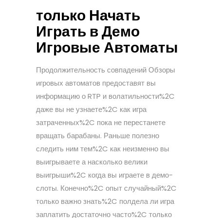
только Начать
Играть в Демо
Игровые Автоматы
Продолжительность совпадений Обзоры
игровых автоматов предоставят вы
информацию о RTP и волатильности%2C
даже вы не узнаете%2C как игра
затраченных%2C пока не перестанете
вращать барабаны. Раньше полезно
следить ним тем%2C как неизменно вы
выигрываете а насколько велики
выигрыши%2C когда вы играете в демо-
слоты. Конечно%2C опыт случайный%2C
только важно знать%2C полдела ли игра
заплатить достаточно часто%2C только