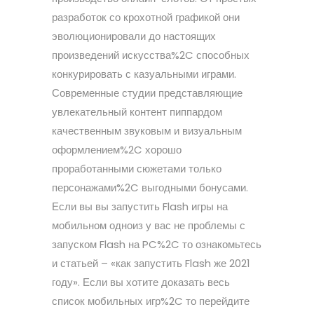
разработок со крохотной графикой они
эволюционировали до настоящих
произведений искусства%2C способных
конкурировать с казуальными играми.
Современные студии представляющие
увлекательный контент пиппардом
качественным звуковым и визуальным
оформлением%2C хорошо
проработанными сюжетами только
персонажами%2C выгодными бонусами.
Если вы вы запустить Flash игры на
мобильном одноиз у вас не проблемы с
запуском Flash на PC%2C то ознакомьтесь
и статьей – «как запустить Flash же 2021
году». Если вы хотите доказать весь
список мобильных игр%2C то перейдите