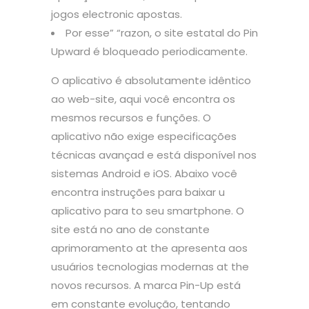
jogos electronic apostas.
Por esse” “razon, o site estatal do Pin
Upward é bloqueado periodicamente.
O aplicativo é absolutamente idêntico
ao web-site, aqui você encontra os
mesmos recursos e funções. O
aplicativo não exige especificações
técnicas avançad e está disponível nos
sistemas Android e iOS. Abaixo você
encontra instruções para baixar u
aplicativo para to seu smartphone. O
site está no ano de constante
aprimoramento at the apresenta aos
usuários tecnologias modernas at the
novos recursos. A marca Pin-Up está
em constante evolução, tentando