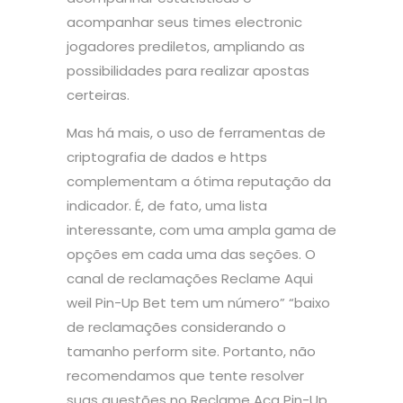
acompanhar seus times electronic
jogadores prediletos, ampliando as
possibilidades para realizar apostas
certeiras.
Mas há mais, o uso de ferramentas de
criptografia de dados e https
complementam a ótima reputação da
indicador. É, de fato, uma lista
interessante, com uma ampla gama de
opções em cada uma das seções. O
canal de reclamações Reclame Aqui
weil Pin-Up Bet tem um número” “baixo
de reclamações considerando o
tamanho perform site. Portanto, não
recomendamos que tente resolver
suas questões no Reclame Aca Pin-Up