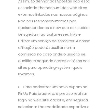
Assim, to Senhor dasApostas não está
associado the nenhum dos web sites
externos linkados nas nossas páginas.
Não nos responsabilizamos por
quaisquer danos a new que os usuários
se sujeitam ao visitar esses links e
utilizar um serviço de terceiros. A nossa
afiliação poderá resultar numa
comissão no caso onde o usuário se
qualifique segundo certos critérios nos
sites para operating-system quais
linkamos.
Para cadastrar um novo cupom na
PinUp País brasileiro, é preciso realizar
login no web site oficial e, em seguida,
selecionar the modalidade esportiva e