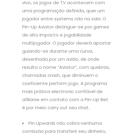
vivo, os jogos de TV acontecem com
uma programação definida, quer um
jogador entre systems não na sala. O
Pin-Up Aviator distingue-se por games
de alto impacto e jogabilidade
multijogador. O jogador deverá apostar
guiando-se durante uma curva,
desenhada por um avião, de onde
resulta o nome “Aviator”, com quebras,
chamadas crash, que diminuem o
coeficiente perform jogo. A programa
mais prática electronic confiável de
afiliarse em contato com a Pin-Up Bet
é por meio carry out seu chat.
Pin Upwards não cobra nenhuma
comissão para transferir seu dinheiro,