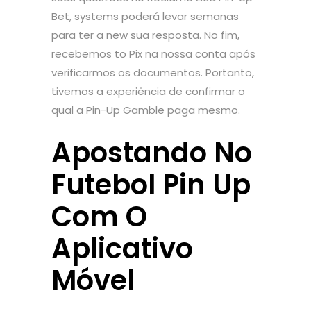
Bet, systems poderá levar semanas
para ter a new sua resposta. No fim,
recebemos to Pix na nossa conta após
verificarmos os documentos. Portanto,
tivemos a experiência de confirmar o
qual a Pin-Up Gamble paga mesmo.
Apostando No
Futebol Pin Up
Com O
Aplicativo
Móvel