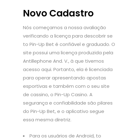
Novo Cadastro
Nós começamos a nossa avaliação
verificando a licença para descobrir se
to Pin-Up Bet é confiável e graduado. O
site possui uma licença produzida pela
Antillephone And. V., à que tivemos
acesso aqui. Portanto, ela é licenciada
para operar apresentando apostas
esportivas e também com o seu site
de cassino, o Pin-Up Casino. A
segurança e confiabilidade são pilares
do Pin-Up Bet, e o aplicativo segue
essa mesma diretriz.
Para os usuários de Android, to