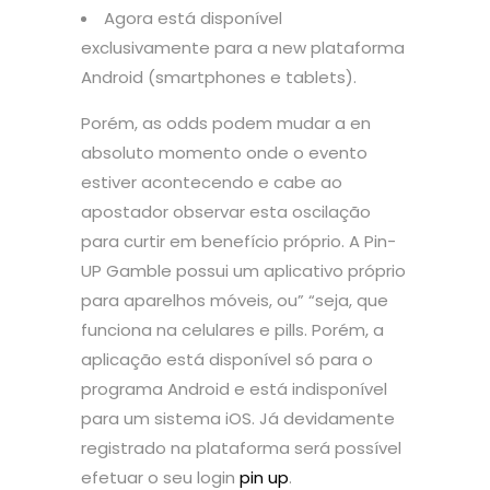
Agora está disponível
exclusivamente para a new plataforma
Android (smartphones e tablets).
Porém, as odds podem mudar a en
absoluto momento onde o evento
estiver acontecendo e cabe ao
apostador observar esta oscilação
para curtir em benefício próprio. A Pin-
UP Gamble possui um aplicativo próprio
para aparelhos móveis, ou” “seja, que
funciona na celulares e pills. Porém, a
aplicação está disponível só para o
programa Android e está indisponível
para um sistema iOS. Já devidamente
registrado na plataforma será possível
efetuar o seu login
pin up
.