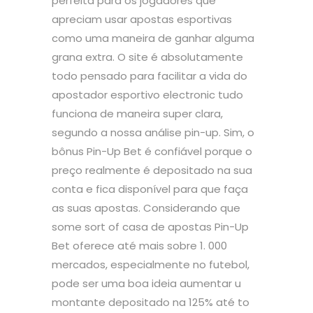
perfeita para os jogadores que
apreciam usar apostas esportivas
como uma maneira de ganhar alguma
grana extra. O site é absolutamente
todo pensado para facilitar a vida do
apostador esportivo electronic tudo
funciona de maneira super clara,
segundo a nossa análise pin-up. Sim, o
bônus Pin-Up Bet é confiável porque o
preço realmente é depositado na sua
conta e fica disponível para que faça
as suas apostas. Considerando que
some sort of casa de apostas Pin-Up
Bet oferece até mais sobre 1. 000
mercados, especialmente no futebol,
pode ser uma boa ideia aumentar u
montante depositado na 125% até to