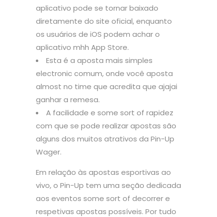
aplicativo pode se tornar baixado
diretamente do site oficial, enquanto
os usuários de iOS podem achar o
aplicativo mhh App Store.
Esta é a aposta mais simples
electronic comum, onde você aposta
almost no time que acredita que ajajai
ganhar a remesa.
A facilidade e some sort of rapidez
com que se pode realizar apostas são
alguns dos muitos atrativos da Pin-Up
Wager.
Em relação às apostas esportivas ao
vivo, o Pin-Up tem uma seção dedicada
aos eventos some sort of decorrer e
respetivas apostas possíveis. Por tudo