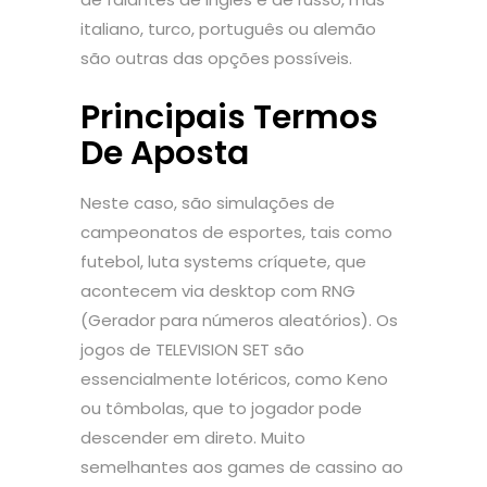
italiano, turco, português ou alemão
são outras das opções possíveis.
Principais Termos
De Aposta
Neste caso, são simulações de
campeonatos de esportes, tais como
futebol, luta systems críquete, que
acontecem via desktop com RNG
(Gerador para números aleatórios). Os
jogos de TELEVISION SET são
essencialmente lotéricos, como Keno
ou tômbolas, que to jogador pode
descender em direto. Muito
semelhantes aos games de cassino ao